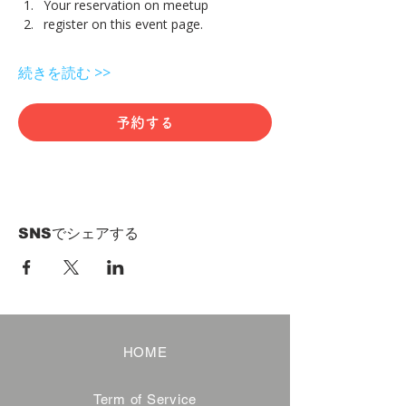
Your reservation on meetup
register on this event page.
続きを読む >>
予約する
SNSでシェアする
HOME
Term of Service