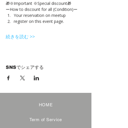
🎁※Important ※Special discount🎁
ーHow to discount for all (Condition)ー
Your reservation on meetup
register on this event page.
続きを読む >>
SNSでシェアする
HOME
Term of Service