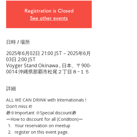
Registration is Closed
See other events
日時 / 場所
2025年6月02日 21:00 JST – 2025年6月
03日 2:00 JST
Voyger Stand Okinawa , 日本、〒900-
0014 沖縄県那覇市松尾２丁目８−１５
詳細
ALL WE CAN DRINK with Internationals !
Don't miss it!
🎁※Important ※Special discount🎁
ーHow to discount for all (Condition)ー
Your reservation on meetup
register on this event page.