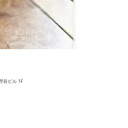
２ 相野谷ビル 1F