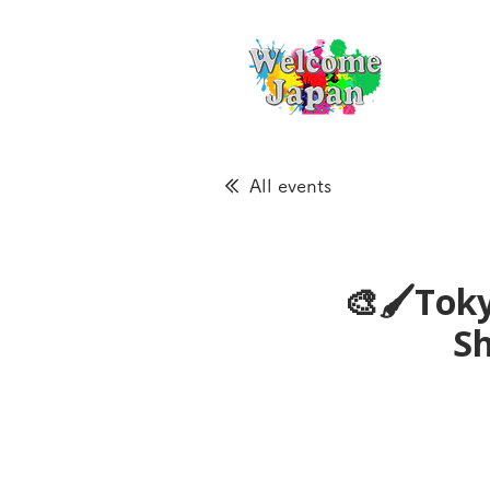
All events
🎨🖌Toky
S