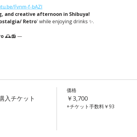
utu.be/Fvnm-f-bAZI
ng, and creative afternoon in Shibuya!
ostalgia/ Retro
' while enjoying drinks ✨.
o 
🕰️📻 —
価格
t 事前購入チケット
￥3,700
+チケット手数料￥93