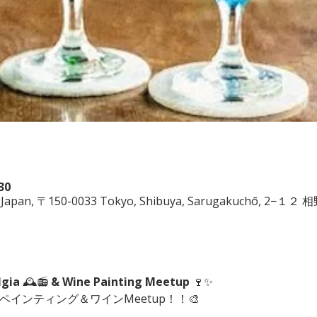
30
ya, Japan, 〒150-0033 Tokyo, Shibuya, Sarugakuchō, 2−１
lgia
 🕰️📻 
& Wine Painting Meetup
 🍷✨
にペインティング＆ワインMeetup！！🎨