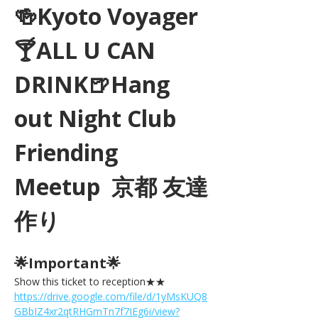
🍻Kyoto Voyager
🍸ALL U CAN 
DRINK🍺Hang 
out Night Club 
Friending 
Meetup  京都 友達
作り
🌟Important🌟 
Show this ticket to reception★★ 
https://drive.google.com/file/d/1yMsKUQ8
GBbIZ4xr2qtRHGmTn7f7IEg6i/view?