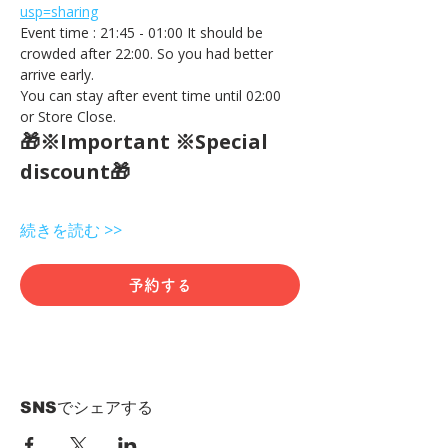
usp=sharing
Event time : 21:45 - 01:00 It should be 
crowded after 22:00. So you had better 
arrive early.
You can stay after event time until 02:00 
or Store Close.
🎁※Important ※Special 
discount🎁
続きを読む >>
予約する
SNSでシェアする