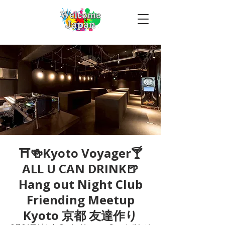
⛩🍻Kyoto Voyager🍸
ALL U CAN DRINK🍺
Hang out Night Club
Friending Meetup
Kyoto 京都 友達作り