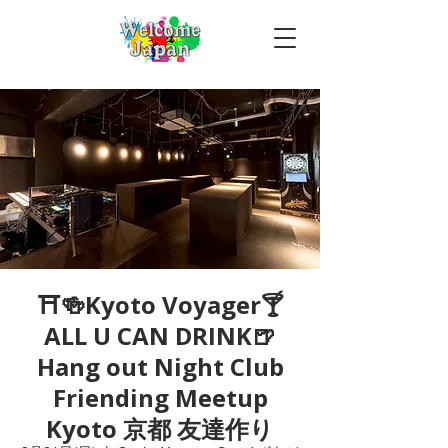
⛩🍻Kyoto Voyager🍸
ALL U CAN DRINK🍺
Hang out Night Club
Friending Meetup
Kyoto 京都 友達作り