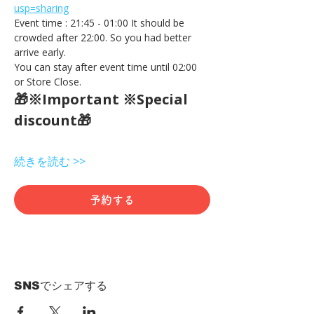
usp=sharing
Event time : 21:45 - 01:00 It should be 
crowded after 22:00. So you had better 
arrive early.
You can stay after event time until 02:00 
or Store Close.
🎁※Important ※Special 
discount🎁
続きを読む >>
予約する
SNSでシェアする