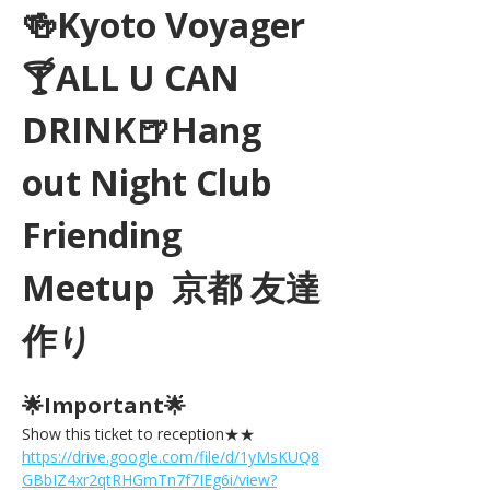
🍻Kyoto Voyager
🍸ALL U CAN 
DRINK🍺Hang 
out Night Club 
Friending 
Meetup  京都 友達
作り
🌟Important🌟 
Show this ticket to reception★★ 
https://drive.google.com/file/d/1yMsKUQ8
GBbIZ4xr2qtRHGmTn7f7IEg6i/view?