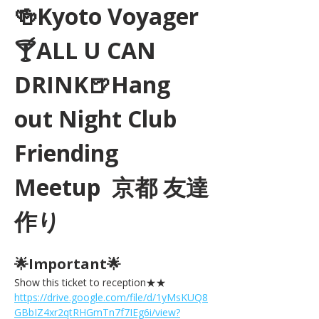
🍻Kyoto Voyager
🍸ALL U CAN 
DRINK🍺Hang 
out Night Club 
Friending 
Meetup  京都 友達
作り
🌟Important🌟 
Show this ticket to reception★★ 
https://drive.google.com/file/d/1yMsKUQ8
GBbIZ4xr2qtRHGmTn7f7IEg6i/view?