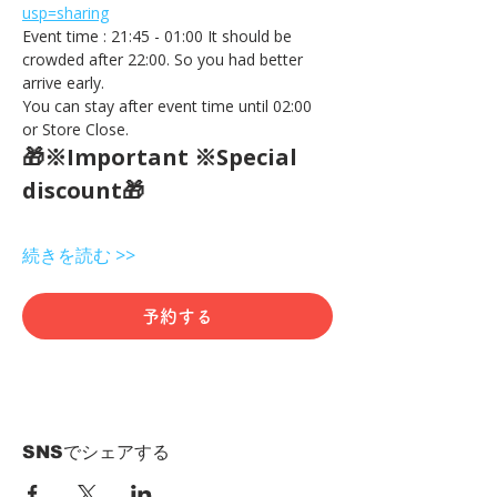
usp=sharing
Event time : 21:45 - 01:00 It should be 
crowded after 22:00. So you had better 
arrive early.
You can stay after event time until 02:00 
or Store Close.
🎁※Important ※Special 
discount🎁
続きを読む >>
予約する
SNSでシェアする