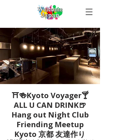
⛩🍻Kyoto Voyager🍸
ALL U CAN DRINK🍺
Hang out Night Club
Friending Meetup
Kyoto 京都 友達作り