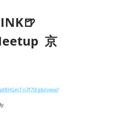
RINK🍺
Meetup  京
2qtRHGmTn7f7IEg6i/view?
y.