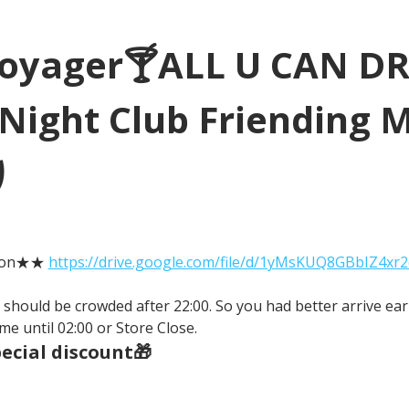
Voyager🍸ALL U CAN D
Night Club Friending 
り
tion★★ 
https://drive.google.com/file/d/1yMsKUQ8GBbIZ4xr
It should be crowded after 22:00. So you had better arrive earl
me until 02:00 or Store Close.
cial discount🎁