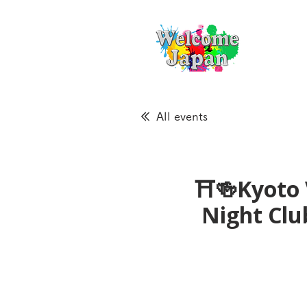
All events
⛩🍻Kyoto 
Night Cl