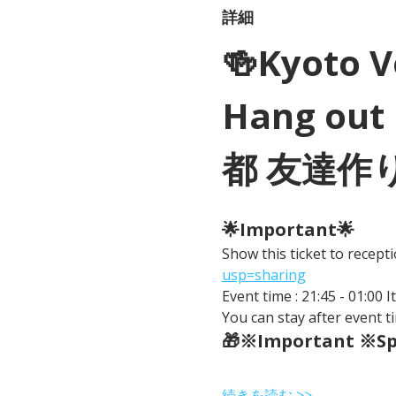
詳細
🍻Kyoto 
Hang out 
都 友達作
🌟Important🌟 
Show this ticket to recep
usp=sharing
Event time : 21:45 - 01:00 
You can stay after event ti
🎁※Important ※Spe
続きを読む >>