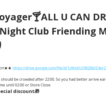
Voyager🍸ALL U CAN D
Night Club Friending 
り
tion★★ 
https://drive.google.com/file/d/1yMsKUQ8GBbIZ4xr
It should be crowded after 22:00. So you had better arrive earl
me until 02:00 or Store Close.
cial discount🎁