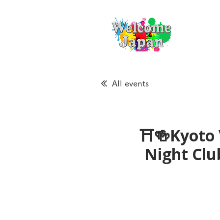
All events
⛩🍻Kyoto 
Night Cl