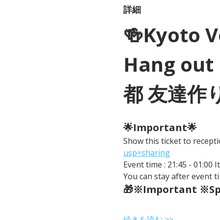
詳細
🍻Kyoto 
Hang out 
都 友達作
🌟Important🌟 
Show this ticket to recep
usp=sharing
Event time : 21:45 - 01:00 
You can stay after event ti
🎁※Important ※Spe
続きを読む >>