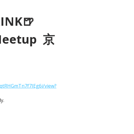
RINK🍺
Meetup  京
2qtRHGmTn7f7IEg6i/view?
y.