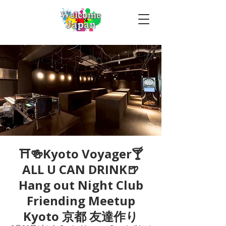
⛩🍻Kyoto Voyager🍸
ALL U CAN DRINK🍺
Hang out Night Club
Friending Meetup
Kyoto 京都 友達作り