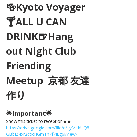
🍻Kyoto Voyager
🍸ALL U CAN 
DRINK🍺Hang 
out Night Club 
Friending 
Meetup  京都 友達
作り
🌟Important🌟 
Show this ticket to reception★★ 
https://drive.google.com/file/d/1yMsKUQ8
GBbIZ4xr2qtRHGmTn7f7IEg6i/view?