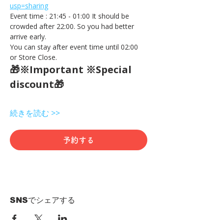
usp=sharing
Event time : 21:45 - 01:00 It should be 
crowded after 22:00. So you had better 
arrive early.
You can stay after event time until 02:00 
or Store Close.
🎁※Important ※Special 
discount🎁
続きを読む >>
予約する
SNSでシェアする