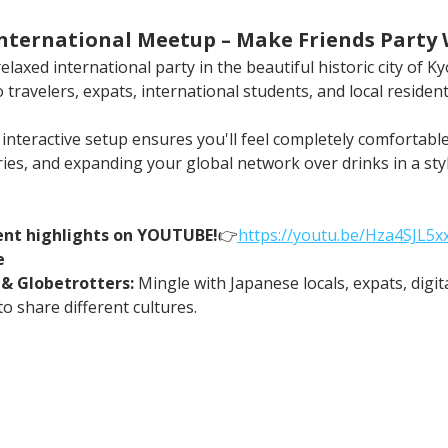
 International Meetup – Make Friends Party
laxed international party in the beautiful historic city of Kyo
 travelers, expats, international students, and local resident
r interactive setup ensures you'll feel completely comforta
ries, and expanding your global network over drinks in a sty
ent highlights on YOUTUBE!
👉
https://
youtu.be/Hza4SJL5
e
 & Globetrotters:
 Mingle with Japanese locals, expats, digi
o share different cultures.