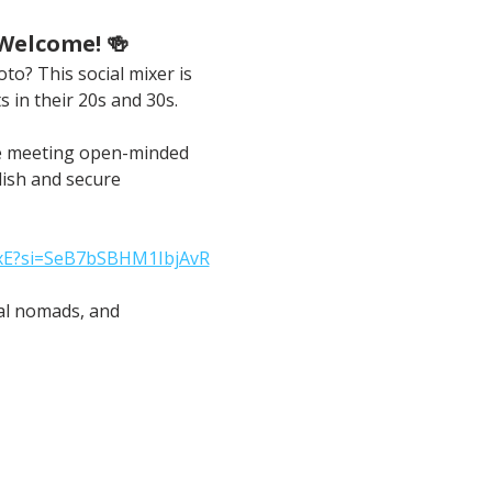
 Welcome! 🍻
to? This social mixer is 
s in their 20s and 30s.
ble meeting open-minded 
lish and secure 
xxE?si=SeB7bSBHM1IbjAvR
tal nomads, and 