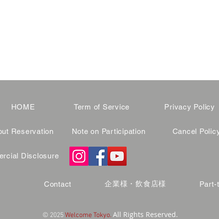
HOME
Term of Service
Privacy Policy
ut Reservation
Note on Participation
Cancel Polic
cial Disclosure
企業様・飲食店様
Contact
Part-
All Rights Reserved.
© 2025
Welcome Tokyo.