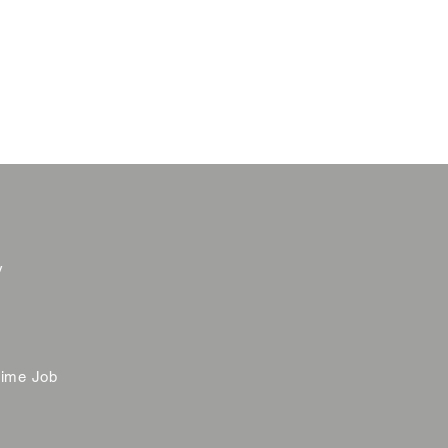
y
time Job