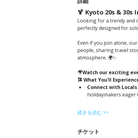
詳細
🍹 Kyoto 20s & 30s
Looking for a trendy and re
perfectly designed for solo
Even if you join alone, ou
people, sharing travel sto
atmosphere. 🌍✨
🎥
Watch our exciting ev
🎏 What You'll Experienc
Connect with Locals
holidaymakers eager t
続きを読む >>
チケット